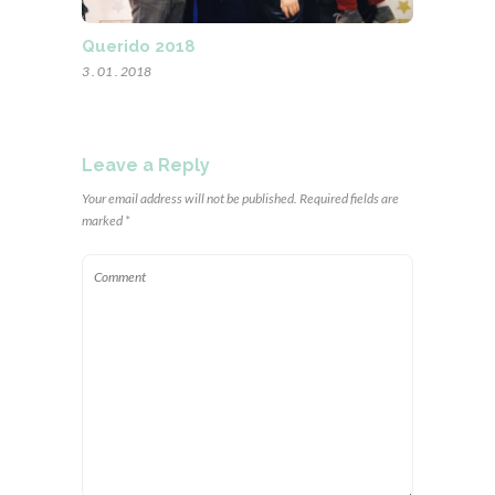
Querido 2018
3 . 01 . 2018
Leave a Reply
Your email address will not be published. Required fields are
marked *