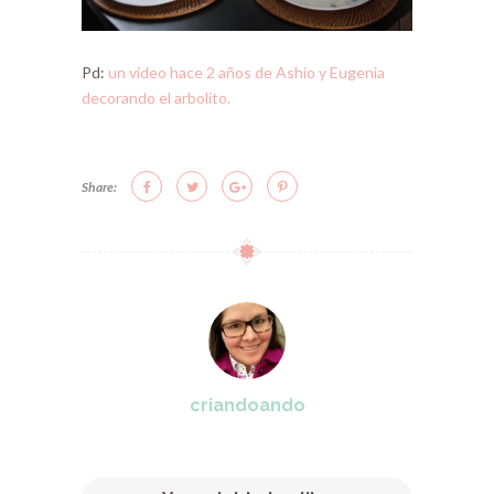
Pd:
un video hace 2 años de Ashio y Eugenia
decorando el arbolito.
Share:
criandoando