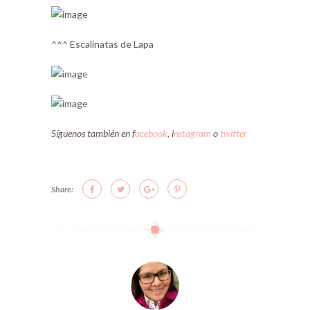
^^^ Escalinatas de Lapa
Síguenos también en f
acebook
, i
nstagram
o
twitter
Share: