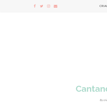
CRI
Cantan
By
cr