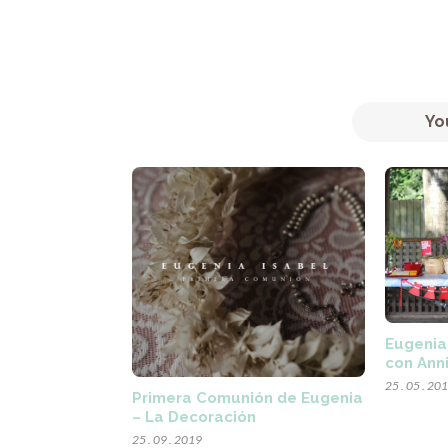
Yo
Eugenia
con Ann
25 . 05 . 20
Primera Comunión de Eugenia
– La Decoración
25 . 09 . 2019