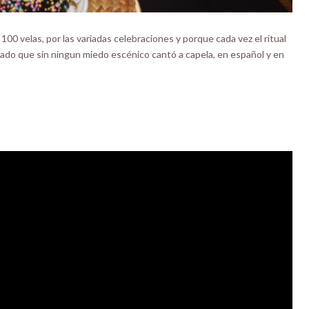
100 velas, por las variadas celebraciones y porque cada vez el ritual
eado que sin ningun miedo escénico cantó a capela, en español y en