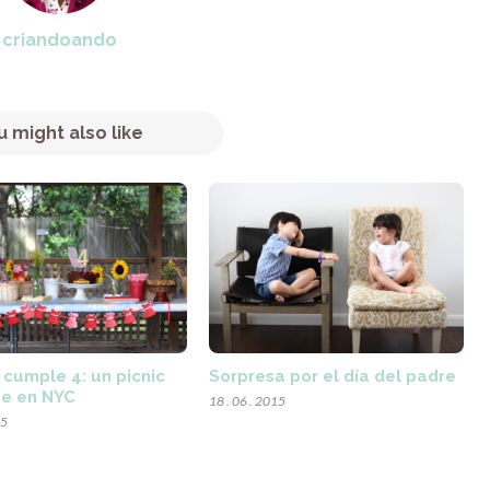
criandoando
u might also like
 cumple 4: un picnic
Sorpresa por el día del padre
ie en NYC
18 . 06 . 2015
15