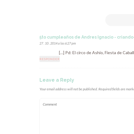
5to cumpleaños de Andres Ignacio - criand
27 . 10 . 2014 a las 6:27 pm
[…] Pd: El circo de Ashio, Fiesta de Cab
RESPONDER
Leave a Reply
Your email address will not be published. Required fields are mark