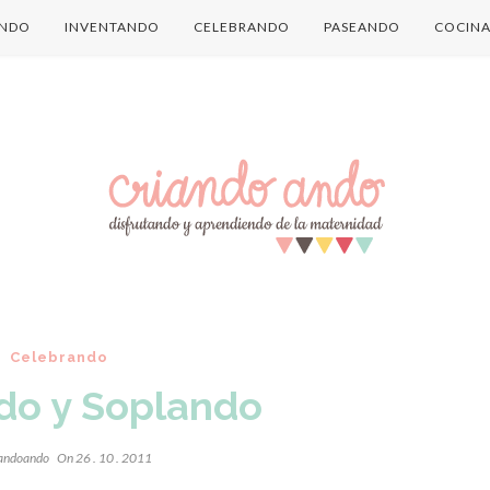
ANDO
INVENTANDO
CELEBRANDO
PASEANDO
COCIN
Celebrando
do y Soplando
iandoando
On 26 . 10 . 2011